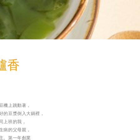
爐香
豆機上跳動著，
好的豆漿倒入大鍋裡，
司上班的我，
生病的父母親，
主。第一年創業