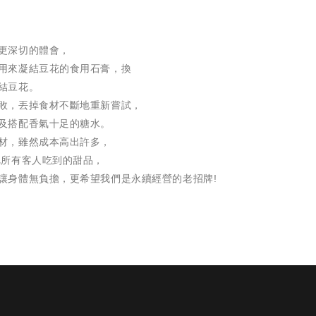
更深切的體會，
用來凝結豆花的食用石膏，換
結豆花。
敗，丟掉食材不斷地重新嘗試，
及搭配香氣十足的糖水。
材，雖然成本高出許多，
把所有客人吃到的甜品，
讓身體無負擔，更希望我們是永續經營的老招牌!