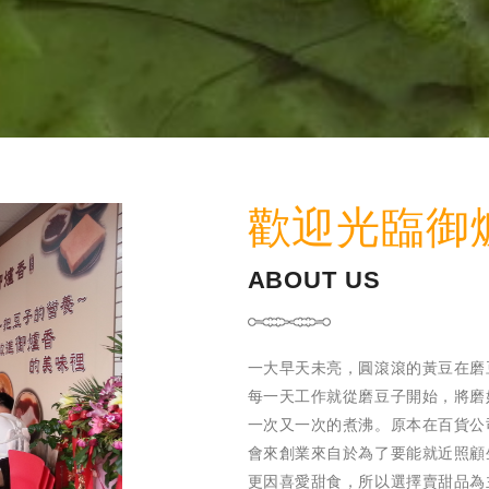
歡迎光臨御
ABOUT US
一大早天未亮，圓滾滾的黃豆在磨
每一天工作就從磨豆子開始，將磨
一次又一次的煮沸。原本在百貨公
會來創業來自於為了要能就近照顧
更因喜愛甜食，所以選擇賣甜品為