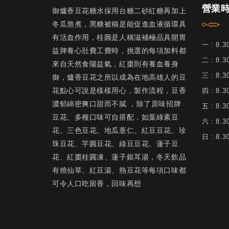
營業
御爐香豆花糖水採用台糖二砂紅糖再加上
冬瓜熬煮，黑糖被稱是能促進血液循環具
有活血作用，桂圓是人稱滋補極品具開胃
一 : 8.
益脾養心壯費工費時，挑選的每項加料都
二 : 8.
來自天然食陽益氣，紅棗則有養血養身
三 : 8.
御，爐香豆花之所以成為在地高雄人的豆
花點心可說是樣樣用心，製作流程，豆香
四 : 8.
濃郁綿密爽口甜而不膩 ，除了原味招牌
五 : 8.
豆花、多種口味可自搭配，如葉綠素豆
六 : 8.
花、三色豆花、地瓜薏仁、紅豆豆花、珍
日 : 8.
珠豆花、芋圓豆花、綠豆豆花、蓮子豆
花、紅棗桂圓凍、蓮子銀耳湯，冬天飲品
有燒仙草、紅豆湯、熱豆花等每項口味都
可令人口吃留香，回味再想