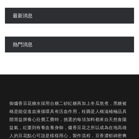
最新消息
熱門消息
御爐香豆花糖水採用台糖二砂紅糖再加上冬瓜熬煮，黑糖被
稱是能促進血液循環具有活血作用，桂圓是人稱滋補極品具
開胃益脾養心壯費工費時，挑選的每項加料都來自天然食陽
益氣，紅棗則有養血養身御，爐香豆花之所以成為在地高雄
人的豆花點心可說是樣樣用心，製作流程，豆香濃郁綿密爽