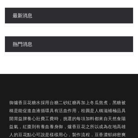
最新消息
熱門消息
御爐香豆花糖水採用台糖二砂紅糖再加上冬瓜熬煮，黑糖被
稱是能促進血液循環具有活血作用，桂圓是人稱滋補極品具
開胃益脾養心壯費工費時，挑選的每項加料都來自天然食陽
益氣，紅棗則有養血養身御，爐香豆花之所以成為在地高雄
人的豆花點心可說是樣樣用心，製作流程，豆香濃郁綿密爽